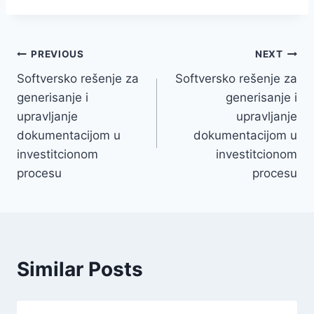
Post
PREVIOUS
NEXT
Softversko rešenje za
Softversko rešenje za
navigation
generisanje i
generisanje i
upravljanje
upravljanje
dokumentacijom u
dokumentacijom u
investitcionom
investitcionom
procesu
procesu
Similar Posts