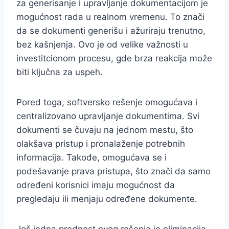
za generisanje i upravljanje dokumentacijom je
mogućnost rada u realnom vremenu. To znači
da se dokumenti generišu i ažuriraju trenutno,
bez kašnjenja. Ovo je od velike važnosti u
investitcionom procesu, gde brza reakcija može
biti ključna za uspeh.
Pored toga, softversko rešenje omogućava i
centralizovano upravljanje dokumentima. Svi
dokumenti se čuvaju na jednom mestu, što
olakšava pristup i pronalaženje potrebnih
informacija. Takođe, omogućava se i
podešavanje prava pristupa, što znači da samo
određeni korisnici imaju mogućnost da
pregledaju ili menjaju određene dokumente.
Još jedna prednost ovog rešenja je eliminacija